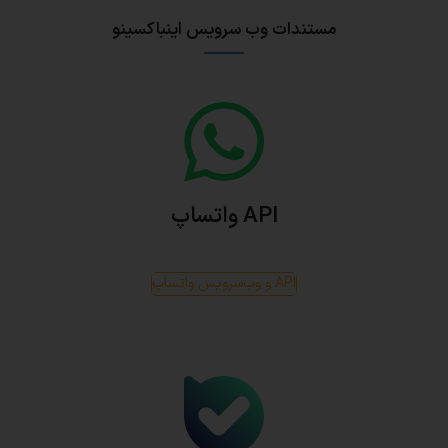
مستندات وب سرویس اینباکسینو
API واتساپ
API و وب‌سرویس واتساپ