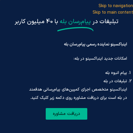
Skip to navigation
Skip to main content
تبلیغات در
پیام‌رسان بله
با 40 میلیون کاربر
اینباکسینو نماینده رسمی پیام‌رسان بله
امکانات جدید اینباکسینو در بله:
ثبت‌نام/ ورو
پیام انبوه بله
تبلیغات در بله
صفحه اصلی
»
خدمات
»
وب سرویس
» API و وب سرویس تلگرام
اینباکسینو متخصص اجرای کمپین‌های پیام‌رسانی هدفمند
API تلگرام | وب سرویس تلگرام
در بله است برای دریافت مشاوره روی دکمه زیر کلیک کنید.
ارتباط حرفه‌ای بدون محدودیت برای کسب‌وکارهای ایرانی
ارسال و دریافت انواع محتوا
پنل گزارش‌گیری ارسال و دریافت
دریافت مشاوره
با
API و و
ب‌سرویس تلگرام اینباکسینو
، حتی در شرایط تحریم،
پیام‌های اطلاع‌رسانی، پشتیبانی و سفارشات را به‌صورت خودکار