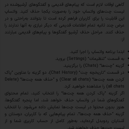
گاهی اوقات لازم است که پیام‌های قدیمی و گفتگوهای آرشیوشده در
لیست چت‌های واتساپ خود را به‌صورت یکجا حذف کنید. واتساپ
این قابلیت را برای کاربران فراهم کرده است تا بتوانند به‌راحتی و در
عرض چند ثانیه تمام اطلاعات قدیمی که دیگر نیازی به آنها ندارند را
حذف کنند. مراحل حذف آرشیو گفتگوها و پیام‌های قدیمی عبارتند
از:
ابتدا برنامه واتساپ را اجرا کنید.
به قسمت “تنظیمات” (Settings) بروید.
گزینه “چت‌ها” (Chats) را برگزینید.
در قسمت “تاریخچه چت” (Chat History)، دو گزینه با عناوین “پاک
کردن همه چت‌ها” (Clear all chats) و “حذف همه چت‌ها” (Delete
all chats) را مشاهده خواهید کرد.
اگر گزینه “پاک کردن همه چت‌ها” را انتخاب کنید، تمام محتوای
گفتگوهای شما در واتساپ حذف خواهد شد، اما پنجره گفتگوها،
هنوز بدون محتوا در لیست چت‌ها نمایش داده می‌شود. با انتخاب
گزینه “حذف همه چت‌ها”، تمام پیام‌هایی که با کاربران، دوستان و
آشنایان ردوبدل کرده‌اید، به‌طور کامل از حساب کاربری شما و از
لیست چت‌ها حذف خواهند شد.