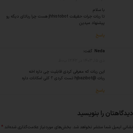
با سلام
تا ربات جرات حقیقت jhhistobot هست چرا رباتای دیگه رو
پیشنهاد میدین
پاسخ
neda
گفت:
دی ۱۵, ۱۴۰۳ در ۱۲:۴۲ ب٫ظ
این ربات که معرفی کردی قابلیت چی داره اخه
ربات @hjbazibot تست کردی ؟ کلی امکانات داره
پاسخ
دیدگاهتان را بنویسید
*
نشانی ایمیل شما منتشر نخواهد شد.
بخش‌های موردنیاز علامت‌گذاری شده‌اند